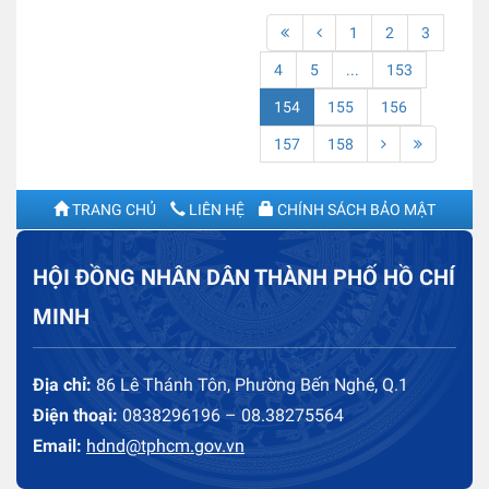
1
2
3
4
5
...
153
154
155
156
157
158
TRANG CHỦ
LIÊN HỆ
CHÍNH SÁCH BẢO MẬT
HỘI ĐỒNG NHÂN DÂN THÀNH PHỐ HỒ CHÍ
MINH
Địa chỉ:
86 Lê Thánh Tôn, Phường Bến Nghé, Q.1
Điện thoại:
0838296196 – 08.38275564
Email:
hdnd@tphcm.gov.vn