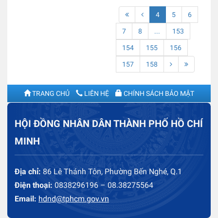
4
5
6
7
8
...
153
154
155
156
157
158
TRANG CHỦ
LIÊN HỆ
CHÍNH SÁCH BẢO MẬT
HỘI ĐỒNG NHÂN DÂN THÀNH PHỐ HỒ CHÍ
MINH
Địa chỉ:
86 Lê Thánh Tôn, Phường Bến Nghé, Q.1
Điện thoại:
0838296196 – 08.38275564
Email:
hdnd@tphcm.gov.vn